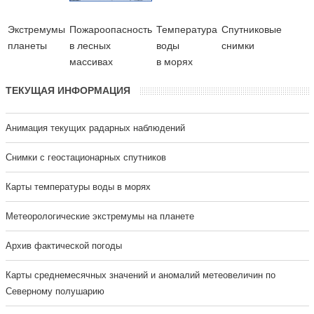
Экстремумы
Пожароопасность
Температура
Cпутниковые
планеты
в лесных
воды
снимки
массивах
в морях
ТЕКУЩАЯ ИНФОРМАЦИЯ
Анимация текущих радарных наблюдений
Cнимки с геостационарных спутников
Карты температуры воды в морях
Метеорологические экстремумы на планете
Архив фактической погоды
Карты среднемесячных значений и аномалий метеовеличин по
Северному полушарию