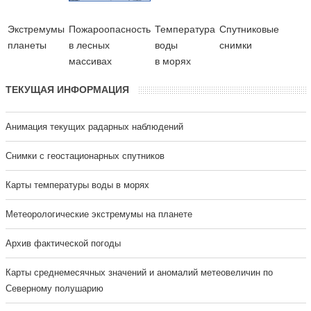
Экстремумы
Пожароопасность
Температура
Cпутниковые
планеты
в лесных
воды
снимки
массивах
в морях
ТЕКУЩАЯ ИНФОРМАЦИЯ
Анимация текущих радарных наблюдений
Cнимки с геостационарных спутников
Карты температуры воды в морях
Метеорологические экстремумы на планете
Архив фактической погоды
Карты среднемесячных значений и аномалий метеовеличин по
Северному полушарию