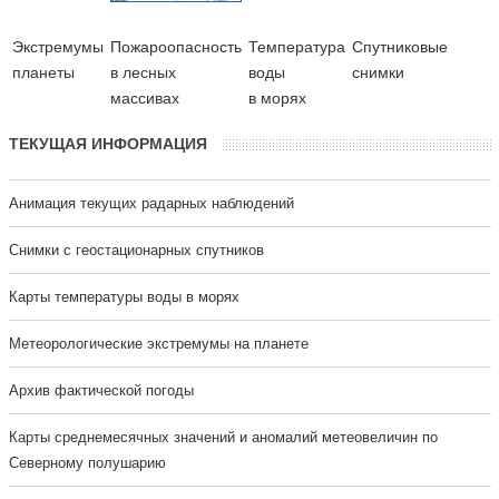
Экстремумы
Пожароопасность
Температура
Cпутниковые
планеты
в лесных
воды
снимки
массивах
в морях
ТЕКУЩАЯ ИНФОРМАЦИЯ
Анимация текущих радарных наблюдений
Cнимки с геостационарных спутников
Карты температуры воды в морях
Метеорологические экстремумы на планете
Архив фактической погоды
Карты среднемесячных значений и аномалий метеовеличин по
Северному полушарию