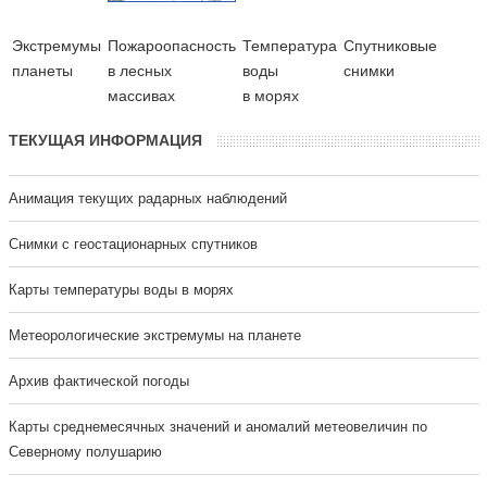
Экстремумы
Пожароопасность
Температура
Cпутниковые
планеты
в лесных
воды
снимки
массивах
в морях
ТЕКУЩАЯ ИНФОРМАЦИЯ
Анимация текущих радарных наблюдений
Cнимки с геостационарных спутников
Карты температуры воды в морях
Метеорологические экстремумы на планете
Архив фактической погоды
Карты среднемесячных значений и аномалий метеовеличин по
Северному полушарию