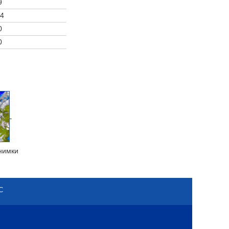
9
4
0
0
нимки
С