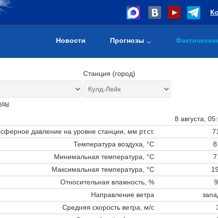
К
Новости
Прогнозы
Фактически
Станция (город)
оды
8 августа, 05
сферное давление на уровне станции,
мм рт.ст.
7
Температура воздуха, °C
8
Минимальная температура, °C
7
Максимальная температура, °C
19
Относительная влажность, %
9
Направление ветра
запа
Средняя скорость ветра, м/с