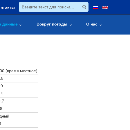
онтакты
е данные
Вокруг погоды
О нас
:00 (время местное)
15
.9
.4
.7
8
дный
3