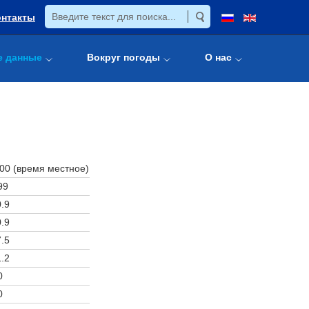
онтакты
е данные
Вокруг погоды
О нас
:00 (время местное)
99
.9
.9
.5
.2
0
0