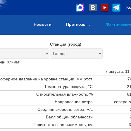
К
Новости
Прогнозы
Фактически
Станция (город)
оды
Климат
7 августа, 11
сферное давление на уровне станции,
мм рт.ст.
7
Температура воздуха, °C
21
Относительная влажность, %
61
Направление ветра
северо-
Средняя скорость ветра, м/с
Балл общей облачности
Горизонтальная видимость, км
3