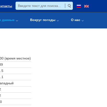
онтакты
е данные
Вокруг погоды
О нас
:30 (время местное)
49
.5
.1
западный
2
2
0