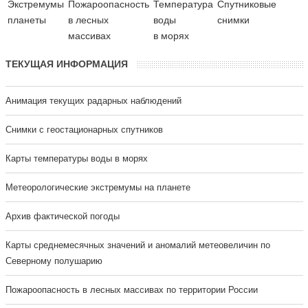
Экстремумы
Пожароопасность
Температура
Cпутниковые
планеты
в лесных
воды
снимки
массивах
в морях
ТЕКУЩАЯ ИНФОРМАЦИЯ
Анимация текущих радарных наблюдений
Cнимки с геостационарных спутников
Карты температуры воды в морях
Метеорологические экстремумы на планете
Архив фактической погоды
Карты среднемесячных значений и аномалий метеовеличин по
Северному полушарию
Пожароопасность в лесных массивах по территории России