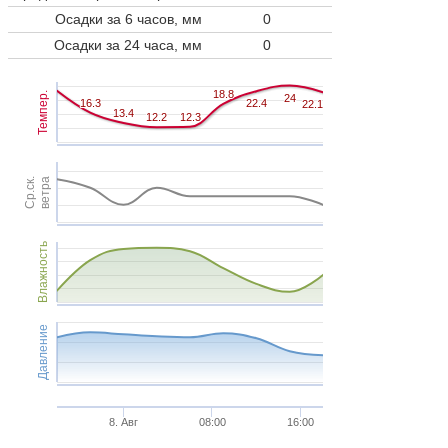
Осадки за 6 часов, мм
0
Осадки за 24 часа, мм
0
18.8
18.8
Темпер.
24
24
16.3
16.3
22.4
22.4
22.1
22.1
13.4
13.4
12.2
12.2
12.3
12.3
Ср.ск.
ветра
Влажность
Давление
8. Авг
08:00
16:00