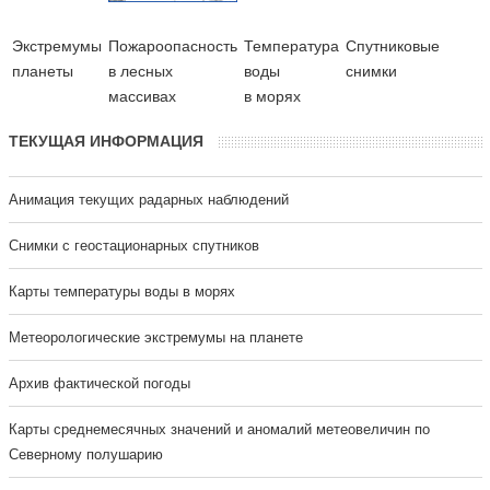
Экстремумы
Пожароопасность
Температура
Cпутниковые
планеты
в лесных
воды
снимки
массивах
в морях
ТЕКУЩАЯ ИНФОРМАЦИЯ
Анимация текущих радарных наблюдений
Cнимки с геостационарных спутников
Карты температуры воды в морях
Метеорологические экстремумы на планете
Архив фактической погоды
Карты среднемесячных значений и аномалий метеовеличин по
Северному полушарию