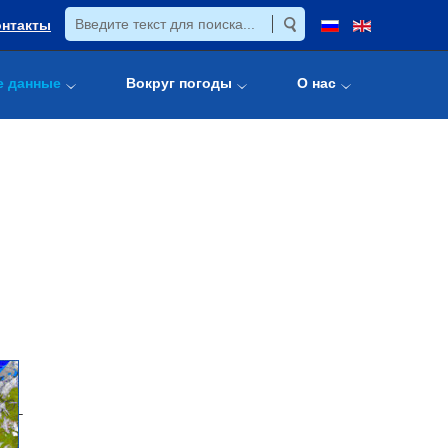
онтакты
е данные
Вокруг погоды
О нас