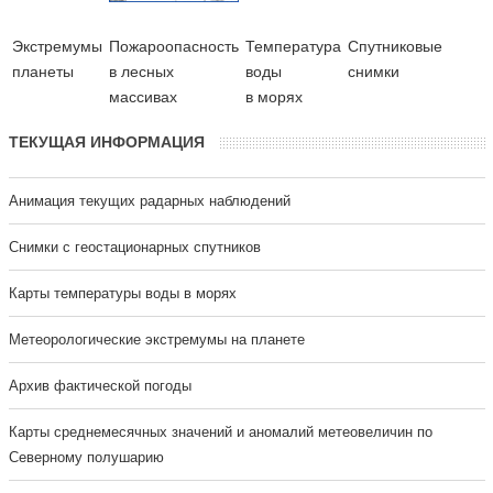
Экстремумы
Пожароопасность
Температура
Cпутниковые
планеты
в лесных
воды
снимки
массивах
в морях
ТЕКУЩАЯ ИНФОРМАЦИЯ
Анимация текущих радарных наблюдений
Cнимки с геостационарных спутников
Карты температуры воды в морях
Метеорологические экстремумы на планете
Архив фактической погоды
Карты среднемесячных значений и аномалий метеовеличин по
Северному полушарию