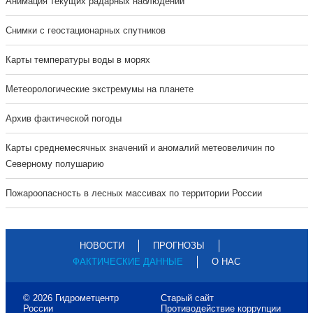
Анимация текущих радарных наблюдений
Cнимки с геостационарных спутников
Карты температуры воды в морях
Метеорологические экстремумы на планете
Архив фактической погоды
Карты среднемесячных значений и аномалий метеовеличин по
Северному полушарию
Пожароопасность в лесных массивах по территории России
НОВОСТИ
ПРОГНОЗЫ
ФАКТИЧЕСКИЕ ДАННЫЕ
О НАС
© 2026 Гидрометцентр
Старый сайт
России
Противодействие коррупции