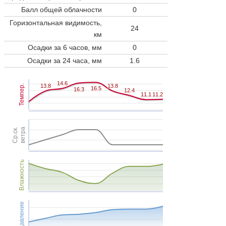
Балл общей облачности
0
Горизонтальная видимость,
24
км
Осадки за 6 часов, мм
0
Осадки за 24 часа, мм
1.6
14.6
14.6
13.8
13.8
13.8
13.8
Темпер.
16.5
16.5
16.3
16.3
12.4
12.4
11.1
11.1
11.2
11.2
Ср.ск.
ветра
Влажность
Давление