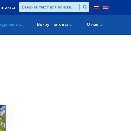
онтакты
е данные
Вокруг погоды
О нас