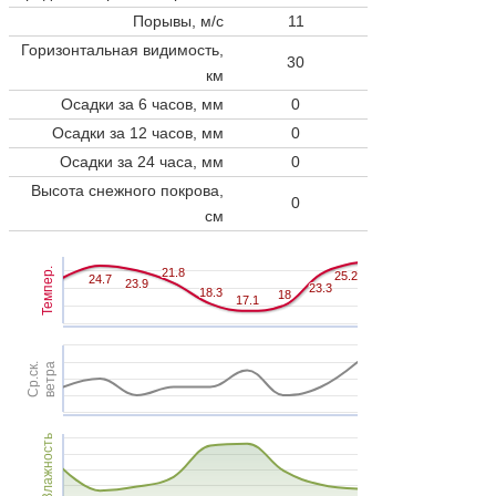
Порывы, м/с
11
Горизонтальная видимость,
30
км
Осадки за 6 часов, мм
0
Осадки за 12 часов, мм
0
Осадки за 24 часа, мм
0
Высота снежного покрова,
0
см
Темпер.
21.8
21.8
25.2
25.2
24.7
24.7
23.9
23.9
23.3
23.3
18.3
18.3
18
18
17.1
17.1
Ср.ск.
ветра
Влажность