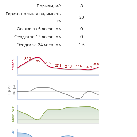
Порывы, м/с
3
Горизонтальная видимость,
23
км
Осадки за 6 часов, мм
0
Осадки за 12 часов, мм
0
Осадки за 24 часа, мм
1.6
32.3
32.3
Темпер.
35
35
29.5
29.5
28.8
28.8
27.9
27.9
27.4
27.4
27.3
27.3
26.9
26.9
Ср.ск.
ветра
Влажность