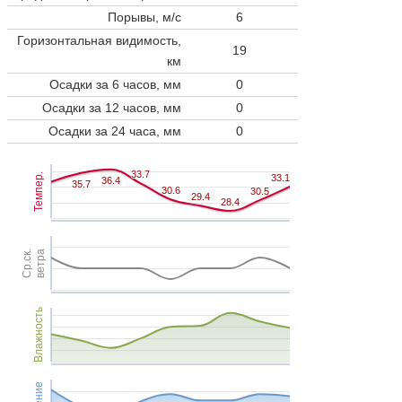
Порывы, м/с
6
Горизонтальная видимость,
19
км
Осадки за 6 часов, мм
0
Осадки за 12 часов, мм
0
Осадки за 24 часа, мм
0
33.7
33.7
Темпер.
33.1
33.1
36.4
36.4
35.7
35.7
30.6
30.6
30.5
30.5
29.4
29.4
28.4
28.4
Ср.ск.
ветра
Влажность