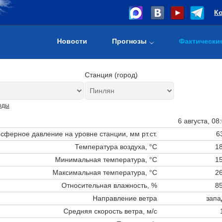
К
Новости
Прогнозы
Фактически
Станция (город)
оды
6 августа, 08
сферное давление на уровне станции,
мм рт.ст.
6
Температура воздуха, °C
18
Минимальная температура, °C
15
Максимальная температура, °C
26
Относительная влажность, %
85
Направление ветра
запа
Средняя скорость ветра, м/с