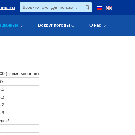
онтакты
е данные
Вокруг погоды
О нас
:00 (время местное)
39
.5
.3
.2
.9
дный
1