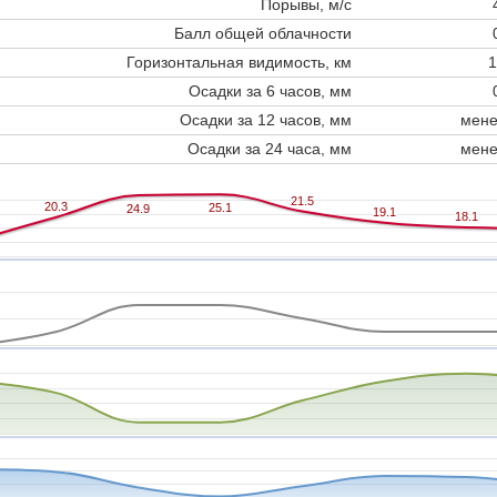
Порывы, м/с
Балл общей облачности
Горизонтальная видимость, км
1
Осадки за 6 часов, мм
Осадки за 12 часов, мм
мене
Осадки за 24 часа, мм
мене
21.5
21.5
20.3
20.3
25.1
25.1
24.9
24.9
19.1
19.1
18.1
18.1