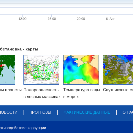
12:00
16:00
20:00
6. Авг
бстановка - карты
мы планеты
Пожароопасность
Температура воды
Cпутниковые с
в лесных массивах
в морях
НОВОСТИ
ПРОГНОЗЫ
ФАКТИЧЕСКИЕ ДАННЫЕ
О НА
отиводействие коррупции