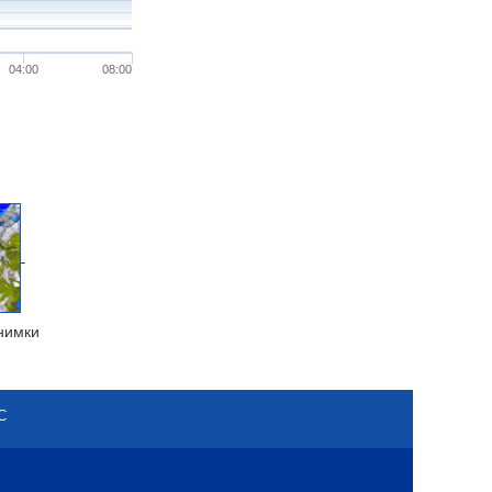
04:00
08:00
нимки
С