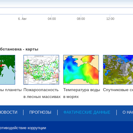
6. Авг
04:00
08:00
12:00
бстановка - карты
мы планеты
Пожароопасность
Температура воды
Cпутниковые с
в лесных массивах
в морях
НОВОСТИ
ПРОГНОЗЫ
ФАКТИЧЕСКИЕ ДАННЫЕ
О НА
отиводействие коррупции