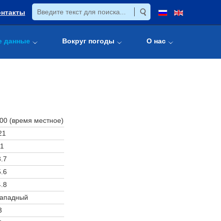
онтакты
е данные
Вокруг погоды
О нас
:00 (время местное)
21
1
.7
.6
.8
западный
3