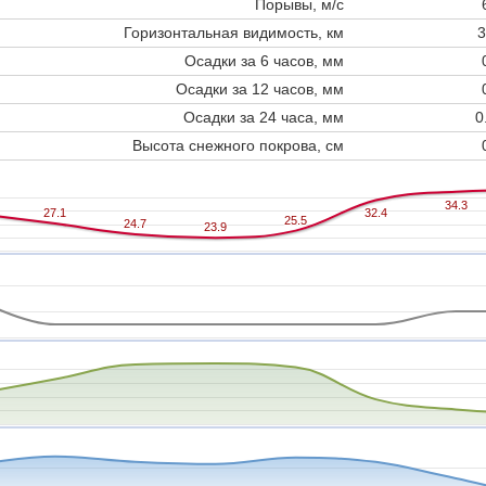
Порывы, м/с
Горизонтальная видимость, км
3
Осадки за 6 часов, мм
Осадки за 12 часов, мм
Осадки за 24 часа, мм
0
Высота снежного покрова, см
34.3
34.3
27.1
27.1
32.4
32.4
25.5
25.5
24.7
24.7
23.9
23.9