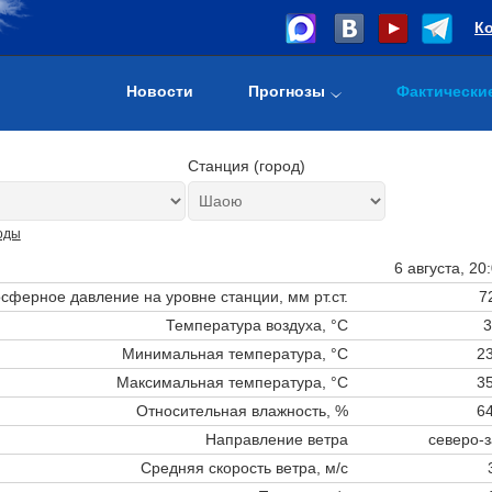
К
Новости
Прогнозы
Фактически
Станция (город)
оды
6 августа, 20
сферное давление на уровне станции,
мм рт.ст.
7
Температура воздуха, °C
3
Минимальная температура, °C
23
Максимальная температура, °C
35
Относительная влажность, %
64
Направление ветра
северо-
Средняя скорость ветра, м/с