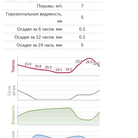
Порывы, м/с
7
Горизонтальная видимость,
5
км
Осадки за 6 часов, мм
0.1
Осадки за 12 часов, мм
0.2
Осадки за 24 часа, мм
5
Темпер.
23.4
23.4
26.5
26.5
22.2
22.2
21.9
21.9
20.8
20.8
20.3
20.3
19.2
19.2
19.1
19.1
Ср.ск.
ветра
Влажность