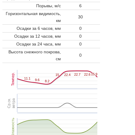
Порывы, м/с
6
Горизонтальная видимость,
30
км
Осадки за 6 часов, мм
0
Осадки за 12 часов, мм
0
Осадки за 24 часа, мм
0
Высота снежного покрова,
0
см
Темпер.
15.9
15.9
22.7
22.7
22.6
22.6
15
15
22.4
22.4
11.1
11.1
9.6
9.6
8.2
8.2
Ср.ск.
ветра
Влажность