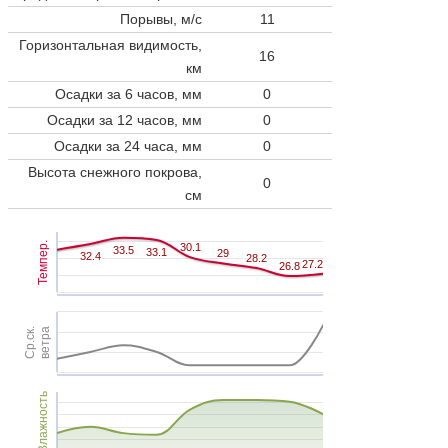
Порывы, м/с
11
Горизонтальная видимость,
16
км
Осадки за 6 часов, мм
0
Осадки за 12 часов, мм
0
Осадки за 24 часа, мм
0
Высота снежного покрова,
0
см
Темпер.
30.1
30.1
33.5
33.5
33.1
33.1
29
29
32.4
32.4
28.2
28.2
27.2
27.2
26.8
26.8
Ср.ск.
ветра
Влажность