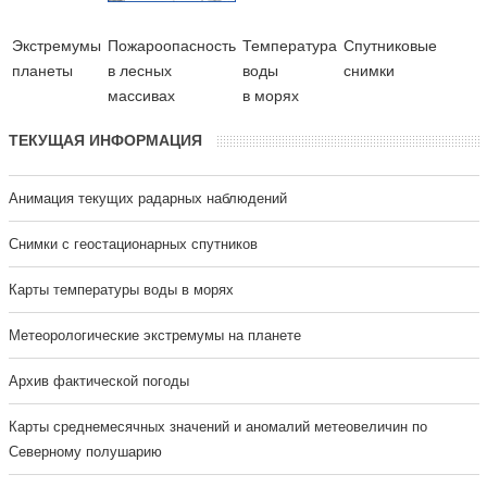
Экстремумы
Пожароопасность
Температура
Cпутниковые
планеты
в лесных
воды
снимки
массивах
в морях
ТЕКУЩАЯ ИНФОРМАЦИЯ
Анимация текущих радарных наблюдений
Cнимки с геостационарных спутников
Карты температуры воды в морях
Метеорологические экстремумы на планете
Архив фактической погоды
Карты среднемесячных значений и аномалий метеовеличин по
Северному полушарию