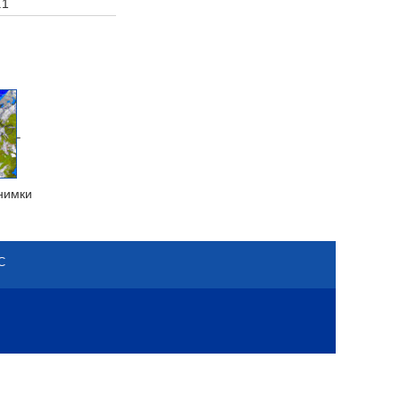
.1
нимки
С