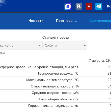
К
Новости
Прогнозы
Фактически
Станция (город)
оды
7 августа, 19
сферное давление на уровне станции,
мм рт.ст.
7
Температура воздуха, °C
21
Максимальная температура, °C
22
Относительная влажность, %
84
Средняя скорость ветра, м/с
Балл общей облачности
1
Горизонтальная видимость, км