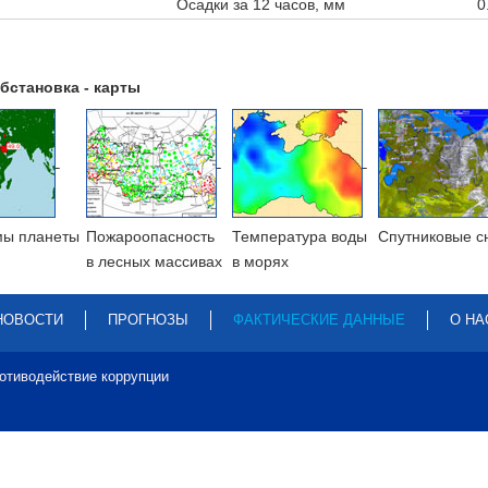
Осадки за 12 часов, мм
0
бстановка - карты
мы планеты
Пожароопасность
Температура воды
Cпутниковые с
в лесных массивах
в морях
НОВОСТИ
ПРОГНОЗЫ
ФАКТИЧЕСКИЕ ДАННЫЕ
О НА
отиводействие коррупции