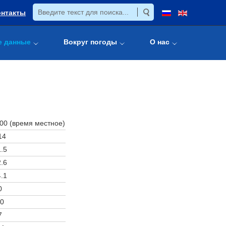
онтакты
е данные
Вокруг погоды
О нас
:00 (время местное)
14
.5
.6
.1
0
0
7