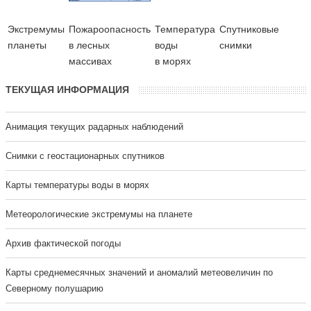
Экстремумы
Пожароопасность
Температура
Cпутниковые
планеты
в лесных
воды
снимки
массивах
в морях
ТЕКУЩАЯ ИНФОРМАЦИЯ
Анимация текущих радарных наблюдений
Cнимки с геостационарных спутников
Карты температуры воды в морях
Метеорологические экстремумы на планете
Архив фактической погоды
Карты среднемесячных значений и аномалий метеовеличин по
Северному полушарию