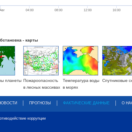
 Авг
04:00
08:00
12:00
16:00
бстановка - карты
мы планеты
Пожароопасность
Температура воды
Cпутниковые с
в лесных массивах
в морях
НОВОСТИ
ПРОГНОЗЫ
ФАКТИЧЕСКИЕ ДАННЫЕ
О НА
отиводействие коррупции