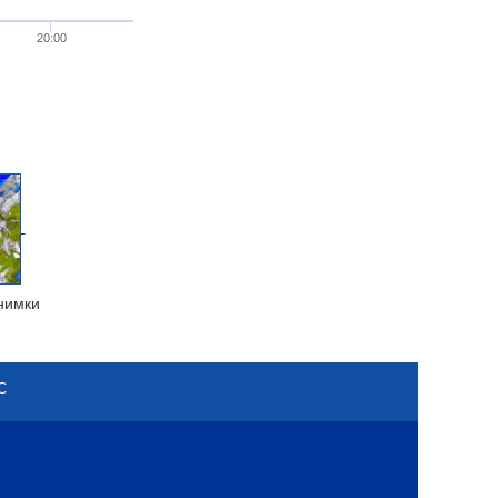
20:00
нимки
С