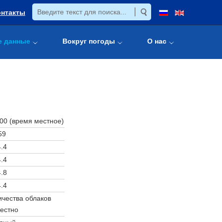
онтакты
е данные
Вокруг погоды
О нас
:00 (время местное)
59
.4
.4
.8
.4
чества облаков
естно