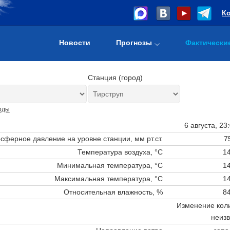
К
Новости
Прогнозы
Фактически
Станция (город)
оды
6 августа, 23
сферное давление на уровне станции,
мм рт.ст.
7
Температура воздуха, °C
14
Минимальная температура, °C
14
Максимальная температура, °C
14
Относительная влажность, %
84
Изменение коли
неизв