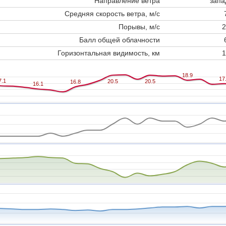
Направление ветра
запа
Средняя скорость ветра, м/с
Порывы, м/с
2
Балл общей облачности
Горизонтальная видимость, км
1
18.9
18.9
17
17
7.1
7.1
20.5
20.5
20.5
20.5
16.8
16.8
16.1
16.1