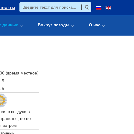
онтакты
е данные
Вокруг погоды
О нас
:00 (время местное)
.5
.5
ая в воздухе в
ранстве, но не
я ветром
сточный