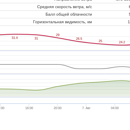
Средняя скорость ветра, м/с
Балл общей облачности
Горизонтальная видимость, км
1
29
29
31.4
31.4
31
31
26.5
26.5
25
25
24.2
24.2
:00
16:00
20:00
7. Авг
04:00