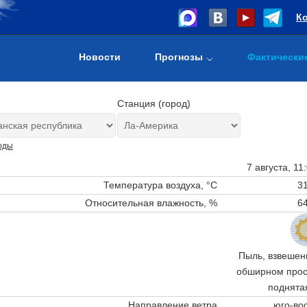
К
Новости
Прогнозы
Фактически
Станция (город)
оды
7 августа, 11
Температура воздуха, °C
31
Относительная влажность, %
64
Пыль, взвешенн
обширном прост
поднята
Направление ветра
юго-во