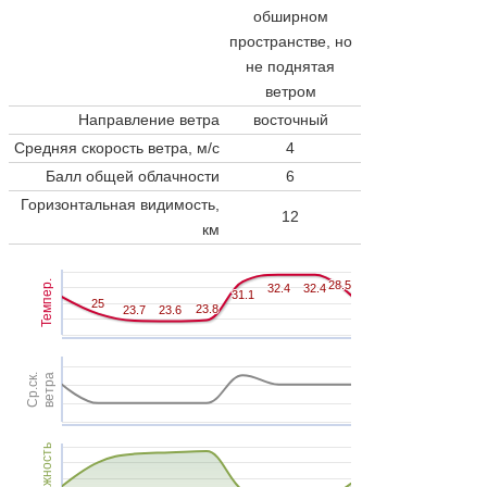
обширном
пространстве, но
не поднятая
ветром
Направление ветра
восточный
Средняя скорость ветра, м/с
4
Балл общей облачности
6
Горизонтальная видимость,
12
км
Темпер.
28.5
28.5
32.4
32.4
32.4
32.4
31.1
31.1
25
25
23.8
23.8
23.7
23.7
23.6
23.6
Ср.ск.
ветра
Влажность