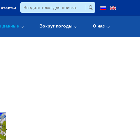
онтакты
е данные
Вокруг погоды
О нас