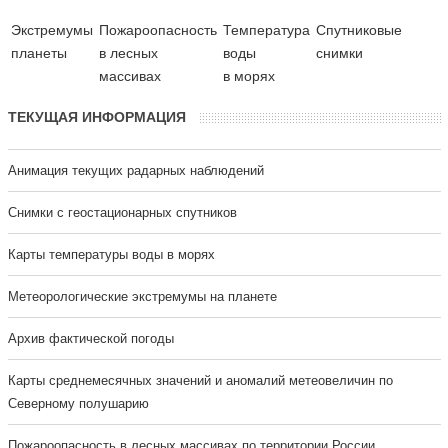
Экстремумы
Пожароопасность
Температура
Cпутниковые
планеты
в лесных
воды
снимки
массивах
в морях
ТЕКУЩАЯ ИНФОРМАЦИЯ
Анимация текущих радарных наблюдений
Cнимки с геостационарных спутников
Карты температуры воды в морях
Метеорологические экстремумы на планете
Архив фактической погоды
Карты среднемесячных значений и аномалий метеовеличин по
Северному полушарию
Пожароопасность в лесных массивах по территории России