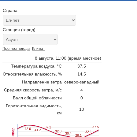
Страна
Станция (город)
Прогноз погоды
Климат
8 августа, 11:00 (время местное)
Температура воздуха, °C
37.5
Относительная влажность, %
14.5
Направление ветра
северо-западный
Средняя скорость ветра, м/с
4
Балл общей облачности
0
Горизонтальная видимость,
10
км
37.5
37.5
37.1
37.1
Темпер.
42.6
42.6
41.2
41.2
32.8
32.8
32.1
32.1
30.4
30.4
28.1
28.1