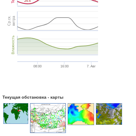
25.5
25.5
Ср.ск.
ветра
Влажность
08:00
16:00
7. Авг
Текущая обстановка - карты