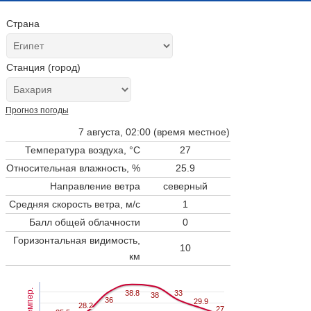
Страна
Станция (город)
Прогноз погоды
7 августа, 02:00 (время местное)
Температура воздуха, °C
27
Относительная влажность, %
25.9
Направление ветра
северный
Средняя скорость ветра, м/с
1
Балл общей облачности
0
Горизонтальная видимость,
10
км
Темпер.
38.8
38.8
33
33
38
38
36
36
29.9
29.9
28.2
28.2
27
27