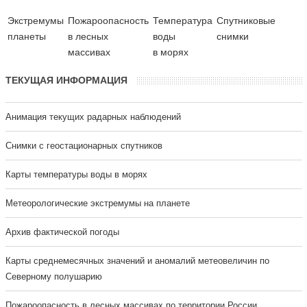
Экстремумы
Пожароопасность
Температура
Cпутниковые
планеты
в лесных
воды
снимки
массивах
в морях
ТЕКУЩАЯ ИНФОРМАЦИЯ
Анимация текущих радарных наблюдений
Cнимки с геостационарных спутников
Карты температуры воды в морях
Метеорологические экстремумы на планете
Архив фактической погоды
Карты среднемесячных значений и аномалий метеовеличин по
Северному полушарию
Пожароопасность в лесных массивах по территории России