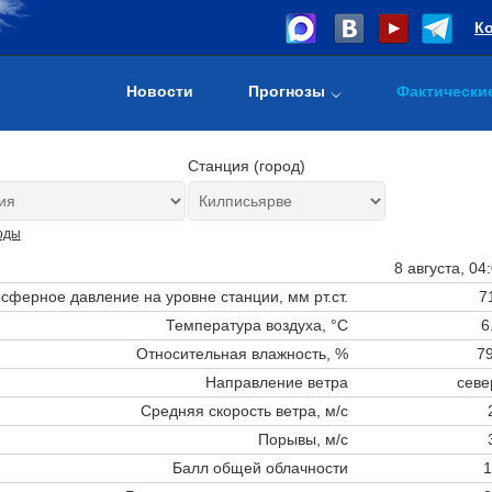
К
Новости
Прогнозы
Фактически
Станция (город)
оды
8 августа, 04
сферное давление на уровне станции,
мм рт.ст.
7
Температура воздуха, °C
6
Относительная влажность, %
79
Направление ветра
севе
Средняя скорость ветра, м/с
Порывы, м/с
Балл общей облачности
1