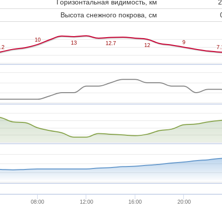
Горизонтальная видимость, км
2
Высота снежного покрова, см
10
10
9
9
13
13
12.7
12.7
12
12
.2
.2
7.
7.
08:00
12:00
16:00
20:00