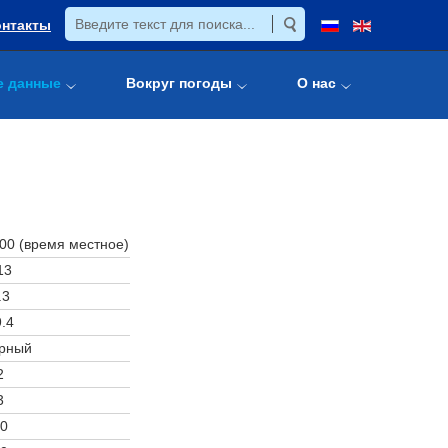
онтакты
е данные
Вокруг погоды
О нас
:00 (время местное)
13
.3
.4
рный
2
3
0