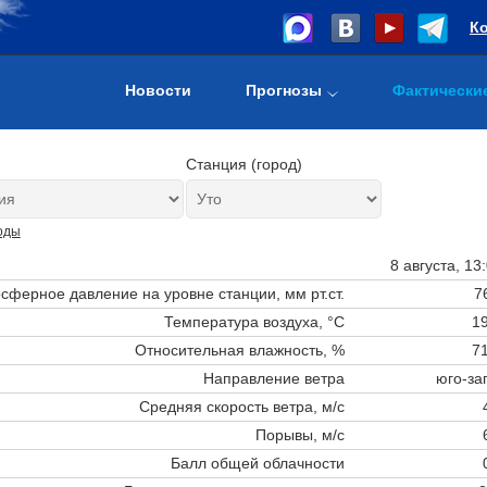
К
Новости
Прогнозы
Фактически
Станция (город)
оды
8 августа, 13
сферное давление на уровне станции,
мм рт.ст.
7
Температура воздуха, °C
19
Относительная влажность, %
71
Направление ветра
юго-за
Средняя скорость ветра, м/с
Порывы, м/с
Балл общей облачности