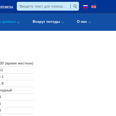
онтакты
е данные
Вокруг погоды
О нас
:00 (время местное)
61
.1
.8
падный
4
6
0