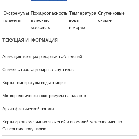
Экстремумы
Пожароопасность
Температура
Cпутниковые
планеты
в лесных
воды
снимки
массивах
в морях
ТЕКУЩАЯ ИНФОРМАЦИЯ
Анимация текущих радарных наблюдений
Cнимки с геостационарных спутников
Карты температуры воды в морях
Метеорологические экстремумы на планете
Архив фактической погоды
Карты среднемесячных значений и аномалий метеовеличин по
Северному полушарию