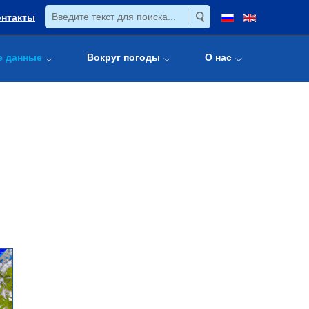
онтакты
е данные
Вокруг погоды
О нас