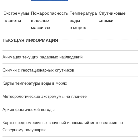
Экстремумы
Пожароопасность
Температура
Cпутниковые
планеты
в лесных
воды
снимки
массивах
в морях
ТЕКУЩАЯ ИНФОРМАЦИЯ
Анимация текущих радарных наблюдений
Cнимки с геостационарных спутников
Карты температуры воды в морях
Метеорологические экстремумы на планете
Архив фактической погоды
Карты среднемесячных значений и аномалий метеовеличин по
Северному полушарию