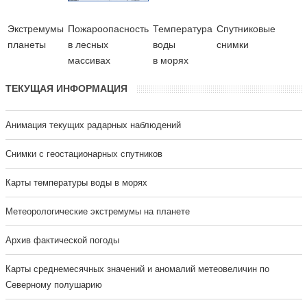
Экстремумы
Пожароопасность
Температура
Cпутниковые
планеты
в лесных
воды
снимки
массивах
в морях
ТЕКУЩАЯ ИНФОРМАЦИЯ
Анимация текущих радарных наблюдений
Cнимки с геостационарных спутников
Карты температуры воды в морях
Метеорологические экстремумы на планете
Архив фактической погоды
Карты среднемесячных значений и аномалий метеовеличин по
Северному полушарию