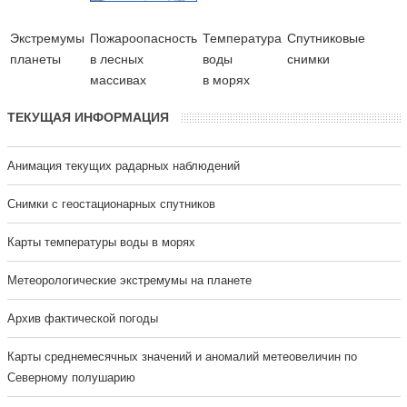
Экстремумы
Пожароопасность
Температура
Cпутниковые
планеты
в лесных
воды
снимки
массивах
в морях
ТЕКУЩАЯ ИНФОРМАЦИЯ
Анимация текущих радарных наблюдений
Cнимки с геостационарных спутников
Карты температуры воды в морях
Метеорологические экстремумы на планете
Архив фактической погоды
Карты среднемесячных значений и аномалий метеовеличин по
Северному полушарию