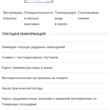
Экстремумы
Пожароопасность
Температура
Cпутниковые
планеты
в лесных
воды
снимки
массивах
в морях
ТЕКУЩАЯ ИНФОРМАЦИЯ
Анимация текущих радарных наблюдений
Cнимки с геостационарных спутников
Карты температуры воды в морях
Метеорологические экстремумы на планете
Архив фактической погоды
Карты среднемесячных значений и аномалий метеовеличин по
Северному полушарию