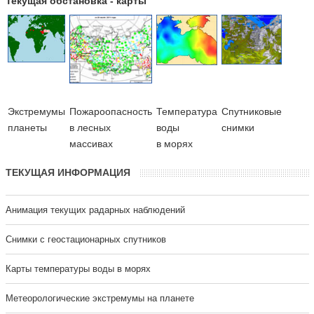
Текущая обстановка - карты
Экстремумы
Пожароопасность
Температура
Cпутниковые
планеты
в лесных
воды
снимки
массивах
в морях
ТЕКУЩАЯ ИНФОРМАЦИЯ
Анимация текущих радарных наблюдений
Cнимки с геостационарных спутников
Карты температуры воды в морях
Метеорологические экстремумы на планете