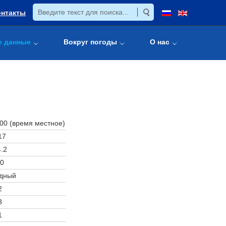
онтакты
е данные
Вокруг погоды
О нас
:00 (время местное)
17
.2
0
дный
2
3
1