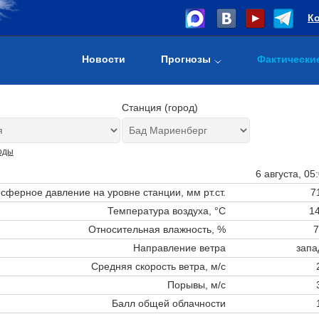
К
Новости
Прогнозы
Фактически
Станция (город)
оды
6 августа, 05
сферное давление на уровне станции,
мм рт.ст.
7
Температура воздуха, °C
14
Относительная влажность, %
7
Направление ветра
запа
Средняя скорость ветра, м/с
Порывы, м/с
Балл общей облачности