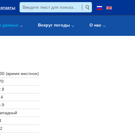
онтакты
е данные
Вокруг погоды
О нас
:00 (время местное)
70
.8
.4
.9
западный
4
2