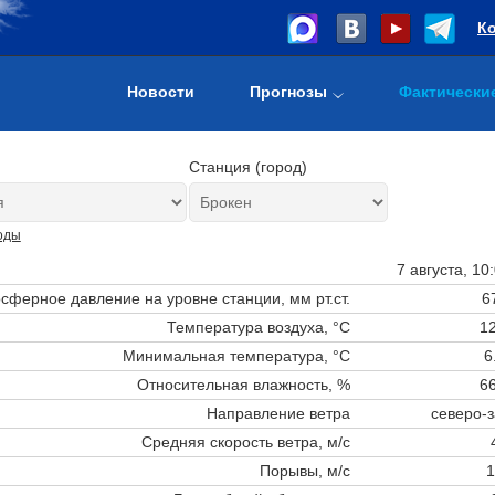
К
Новости
Прогнозы
Фактически
Станция (город)
оды
7 августа, 10
сферное давление на уровне станции,
мм рт.ст.
6
Температура воздуха, °C
12
Минимальная температура, °C
6
Относительная влажность, %
66
Направление ветра
северо-
Средняя скорость ветра, м/с
Порывы, м/с
1