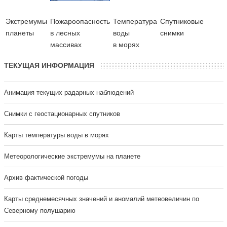
Экстремумы
Пожароопасность
Температура
Cпутниковые
планеты
в лесных
воды
снимки
массивах
в морях
ТЕКУЩАЯ ИНФОРМАЦИЯ
Анимация текущих радарных наблюдений
Cнимки с геостационарных спутников
Карты температуры воды в морях
Метеорологические экстремумы на планете
Архив фактической погоды
Карты среднемесячных значений и аномалий метеовеличин по
Северному полушарию