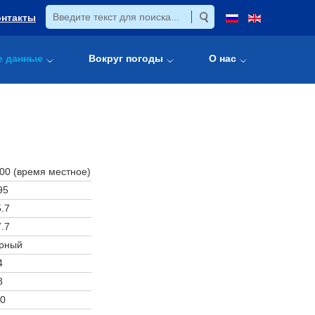
онтакты
е данные
Вокруг погоды
О нас
:00 (время местное)
95
.7
.7
рный
4
8
0