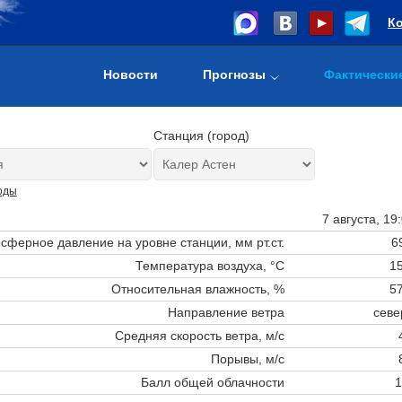
К
Новости
Прогнозы
Фактически
Станция (город)
оды
7 августа, 19
сферное давление на уровне станции,
мм рт.ст.
6
Температура воздуха, °C
15
Относительная влажность, %
57
Направление ветра
севе
Средняя скорость ветра, м/с
Порывы, м/с
Балл общей облачности
1