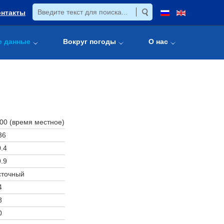
онтакты
е данные
Вокруг погоды
О нас
:00 (время местное)
36
.4
.9
сточный
4
8
0