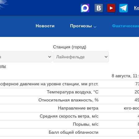
К
Новости
Прогнозы
Фактически
Станция (город)
оды
8 августа, 11
сферное давление на уровне станции,
мм рт.ст.
7
Температура воздуха, °C
20
Относительная влажность, %
49
Направление ветра
юго-во
Средняя скорость ветра, м/с
Порывы, м/с
Балл общей облачности