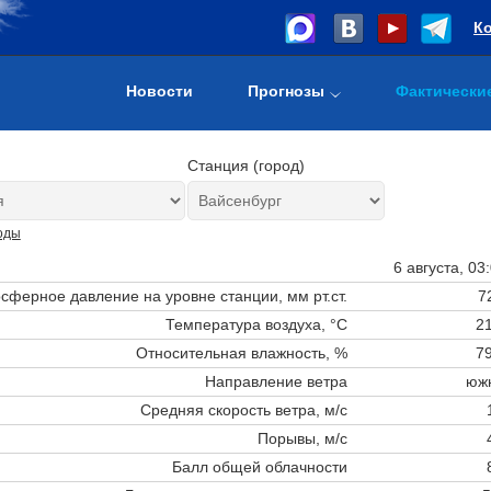
К
Новости
Прогнозы
Фактически
Станция (город)
оды
6 августа, 03
сферное давление на уровне станции,
мм рт.ст.
7
Температура воздуха, °C
21
Относительная влажность, %
79
Направление ветра
юж
Средняя скорость ветра, м/с
Порывы, м/с
Балл общей облачности