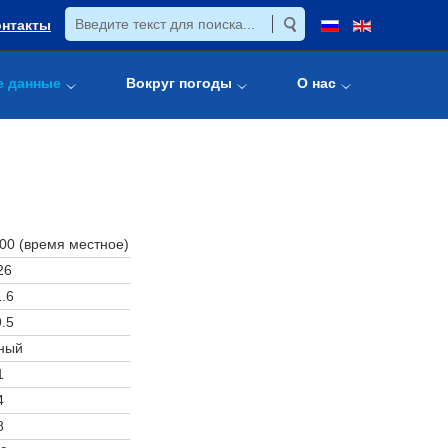
онтакты
е данные
Вокруг погоды
О нас
:00 (время местное)
26
.6
.5
ный
1
4
8