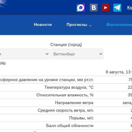
К
Новости
Прогнозы
Фактически
Станция (город)
оды
8 августа, 13
сферное давление на уровне станции,
мм рт.ст.
7
Температура воздуха, °C
22
Относительная влажность, %
39
Направление ветра
запа
Средняя скорость ветра, м/с
Порывы, м/с
Балл общей облачности