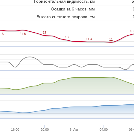
Горизонтальная видимость, км
5
Осадки за 6 часов, мм
Высота снежного покрова, см
18
18
17
17
1.6
1.6
21.8
21.8
13
13
11.4
11.4
11
11
16:00
20:00
8. Авг
04:00
08: