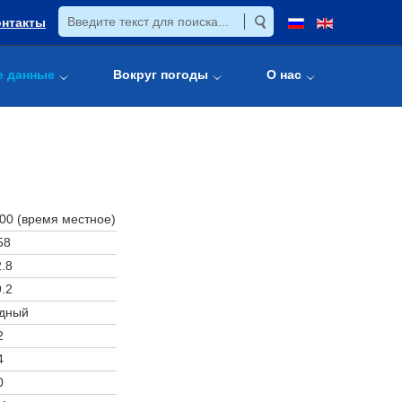
онтакты
е данные
Вокруг погоды
О нас
:00 (время местное)
58
.8
.2
дный
2
4
0