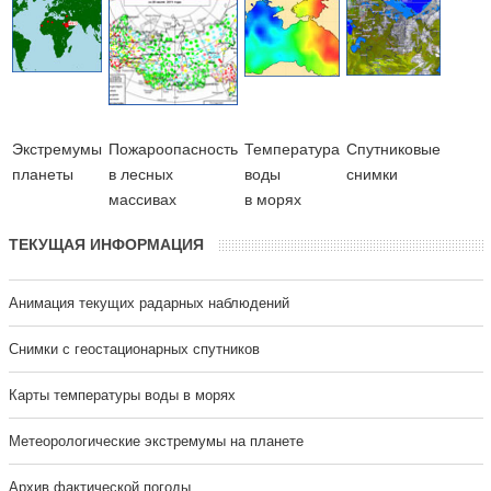
Экстремумы
Пожароопасность
Температура
Cпутниковые
планеты
в лесных
воды
снимки
массивах
в морях
ТЕКУЩАЯ ИНФОРМАЦИЯ
Анимация текущих радарных наблюдений
Cнимки с геостационарных спутников
Карты температуры воды в морях
Метеорологические экстремумы на планете
Архив фактической погоды