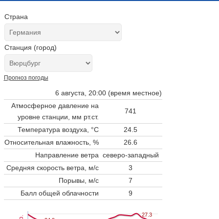
Страна
Станция (город)
Прогноз погоды
6 августа, 20:00 (время местное)
Атмосферное давление на
741
уровне станции,
мм рт.ст.
Температура воздуха, °C
24.5
Относительная влажность, %
26.6
Направление ветра
северо-западный
Средняя скорость ветра, м/с
3
Порывы, м/с
7
Балл общей облачности
9
27.3
27.3