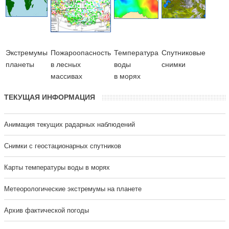
Экстремумы
Пожароопасность
Температура
Cпутниковые
планеты
в лесных
воды
снимки
массивах
в морях
ТЕКУЩАЯ ИНФОРМАЦИЯ
Анимация текущих радарных наблюдений
Cнимки с геостационарных спутников
Карты температуры воды в морях
Метеорологические экстремумы на планете
Архив фактической погоды