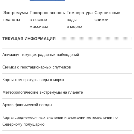
Экстремумы
Пожароопасность
Температура
Cпутниковые
планеты
в лесных
воды
снимки
массивах
в морях
ТЕКУЩАЯ ИНФОРМАЦИЯ
Анимация текущих радарных наблюдений
Cнимки с геостационарных спутников
Карты температуры воды в морях
Метеорологические экстремумы на планете
Архив фактической погоды
Карты среднемесячных значений и аномалий метеовеличин по
Северному полушарию